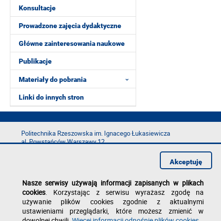
Konsultacje
Prowadzone zajęcia dydaktyczne
Główne zainteresowania naukowe
Publikacje
Materiały do pobrania
Linki do innych stron
Politechnika Rzeszowska im. Ignacego Łukasiewicza
al. Powstańców Warszawy 12
35-029 Rzeszów
Akceptuję
tel.: +48 17 865 11 00
fax: +48 17 854 12 60
Nasze serwisy używają informacji zapisanych w plikach
e-mail:
kancelaria@prz.edu.pl
cookies
. Korzystając z serwisu wyrażasz zgodę na
Deklaracja dostępności
używanie plików cookies zgodnie z aktualnymi
Polityka prywatności
ustawieniami przeglądarki, które możesz zmienić w
Zgłoś błąd na stronie
dowolnej chwili.
Więcej informacji odnośnie plików cookies
.